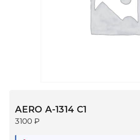
AERO А-1314 С1
3100
₽
В наличии
в 9 салонах Иркутска и Шелехова |
Дост
МОНОКЛЬ САЙТ
3–5 дней |
Промокод
— скидка 10%
В КОРЗИНУ