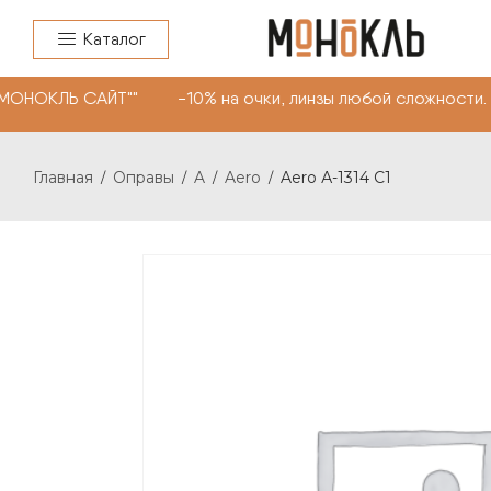
Каталог
МОНОКЛЬ САЙТ"" -10% на очки, линзы любой сложности. 
Главная
Оправы
A
Aero
Aero А-1314 С1
/
/
/
/