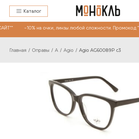
Каталог
АЙТ"" -10% на очки, линзы любой сложности. Промокод 
Главная
Оправы
A
Agio
Agio AG60089P c3
/
/
/
/