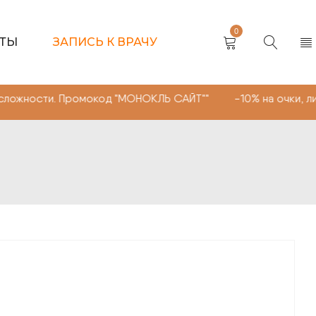
0
КТЫ
ЗАПИСЬ К ВРАЧУ
. Промокод "МОНОКЛЬ САЙТ"" -10% на очки, линзы любой