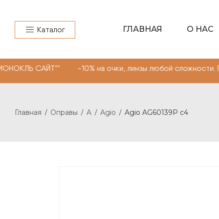
ГЛАВНАЯ
О НАС
Каталог
САЙТ"" -10% на очки, линзы любой сложности. Промокод
Главная
Оправы
A
Agio
Agio AG60139P c4
/
/
/
/