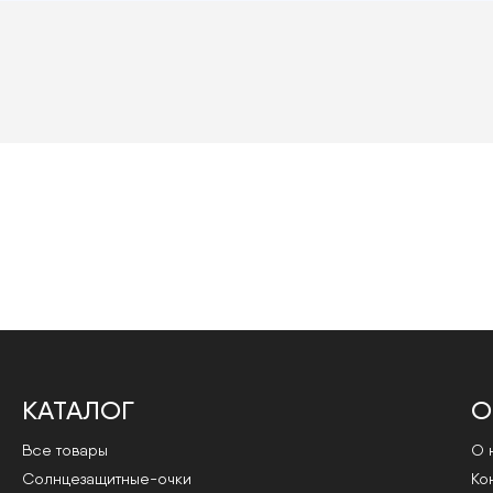
КАТАЛОГ
О
Все товары
О 
Cолнцезащитные-очки
Ко