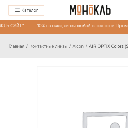
Каталог
ЛЬ САЙТ"" -10% на очки, линзы любой сложности. Пром
Главная
Контактные линзы
Alcon
AIR OPTIX Colors (S
/
/
/