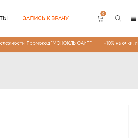
0
КТЫ
ЗАПИСЬ К ВРАЧУ
 Промокод "МОНОКЛЬ САЙТ"" -10% на очки, линзы любой 