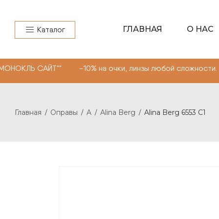
ГЛАВНАЯ
О НАС
Каталог
ЙТ"" -10% на очки, линзы любой сложности. Промокод "
Главная
Оправы
A
Alina Berg
Alina Berg 6553 С1
/
/
/
/