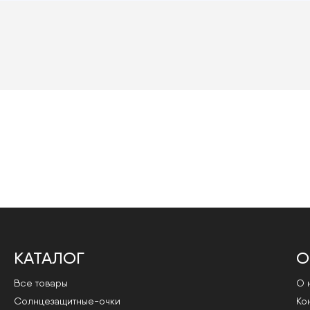
КАТАЛОГ
О
Все товары
О 
Cолнцезащитные-очки
Ко