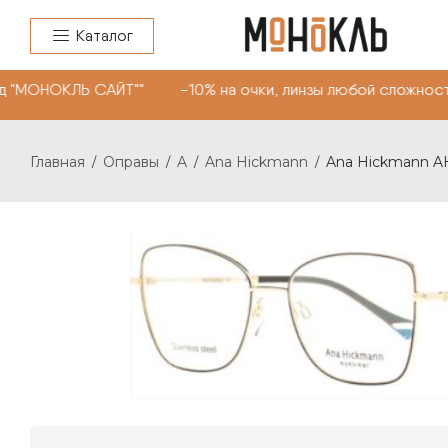
Каталог
д "МОНОКЛЬ САЙТ"" -10% на очки, линзы любой сложност
Главная
Оправы
A
Ana Hickmann
Ana Hickmann A
/
/
/
/
ANA HICKMANN AH1474 C 09A
10500
₽