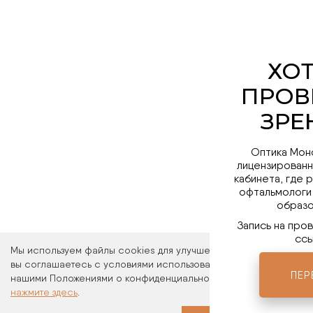
Оптика Мон
лицензированн
кабинета, где 
офтальмологи
образо
Запись на про
ссы
Мы используем файлы cookies для улучшения работы сайта. Ос
вы соглашаетесь с условиями использования файлов cookies. 
ПЕР
нашими Положениями о конфиденциальности и об использовани
нажмите здесь
.
Мы в 