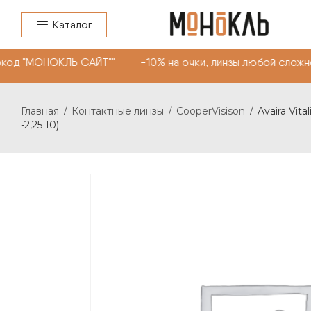
Каталог
од "МОНОКЛЬ САЙТ"" -10% на очки, линзы любой сложнос
Главная
Контактные линзы
CooperVisison
Avaira Vital
/
/
/
-2,25 10)