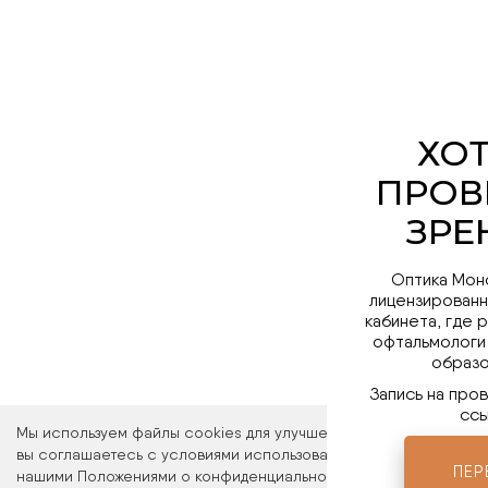
Оптика Мон
лицензированн
кабинета, где 
офтальмологи
образо
Запись на про
ссы
Мы используем файлы cookies для улучшения работы сайта. Ос
вы соглашаетесь с условиями использования файлов cookies. 
ПЕР
нашими Положениями о конфиденциальности и об использовани