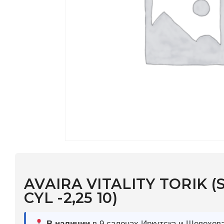
AVAIRA VITALITY TORIK (SPH +1,
CYL -2,25 10)
В наличии
в 9 салонах Иркутска и Шелехова |
Дост
МОНОКЛЬ САЙТ
3–5 дней |
Промокод
— скидка 10%