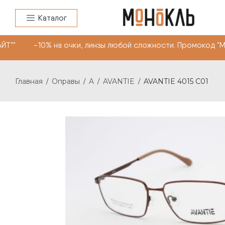
Каталог
ЙТ"" -10% на очки, линзы любой сложности. Промокод "
Главная
Оправы
A
AVANTIE
AVANTIE 4015 С01
/
/
/
/