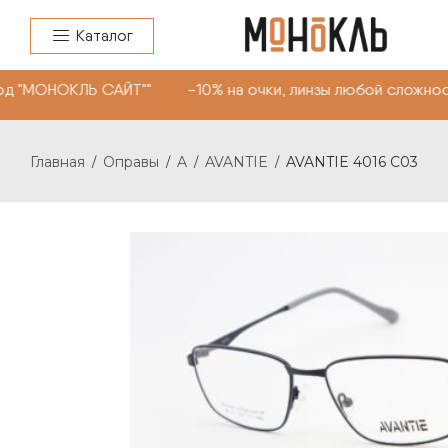
Каталог
од "МОНОКЛЬ САЙТ"" -10% на очки, линзы любой сложнос
Главная
Оправы
A
AVANTIE
AVANTIE 4016 С03
/
/
/
/