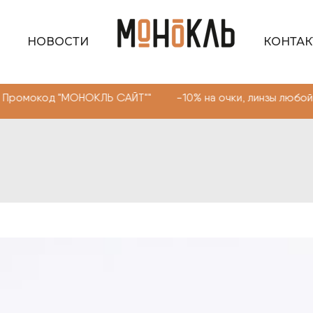
НОВОСТИ
КОНТА
д "МОНОКЛЬ САЙТ"" -10% на очки, линзы любой сложнос