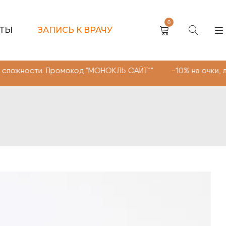
0
КТЫ
ЗАПИСЬ К ВРАЧУ
ти. Промокод "МОНОКЛЬ САЙТ"" -10% на очки, линзы люб