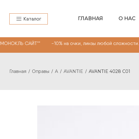
ГЛАВНАЯ
О НАС
Каталог
 САЙТ"" -10% на очки, линзы любой сложности. Промоко
Главная
Оправы
A
AVANTIE
AVANTIE 4028 С01
/
/
/
/