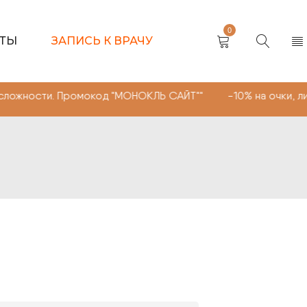
0
КТЫ
ЗАПИСЬ К ВРАЧУ
жности. Промокод "МОНОКЛЬ САЙТ"" -10% на очки, линзы