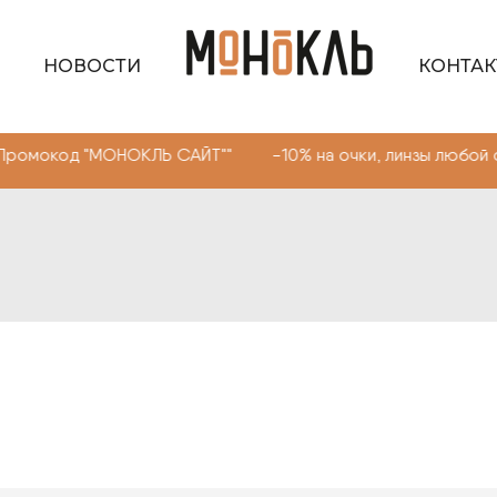
НОВОСТИ
КОНТА
омокод "МОНОКЛЬ САЙТ"" -10% на очки, линзы любой сло