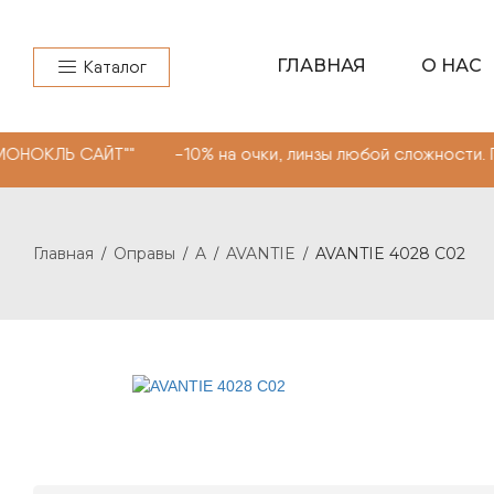
ГЛАВНАЯ
О НАС
Каталог
НОКЛЬ САЙТ"" -10% на очки, линзы любой сложности. Пр
Главная
Оправы
A
AVANTIE
AVANTIE 4028 С02
/
/
/
/