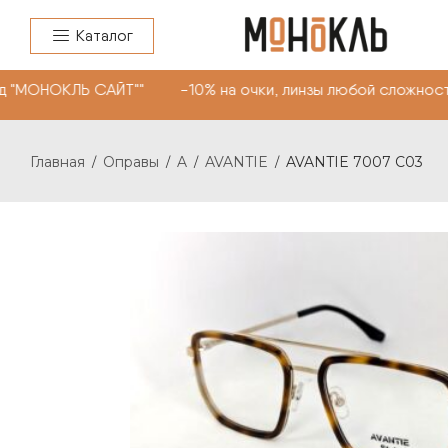
Каталог
 "МОНОКЛЬ САЙТ"" -10% на очки, линзы любой сложности
Главная
Оправы
A
AVANTIE
AVANTIE 7007 С03
/
/
/
/