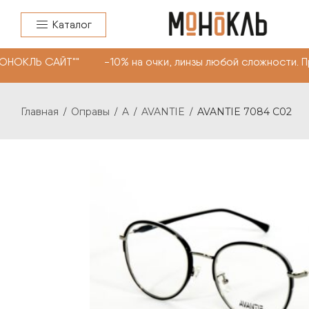
Каталог
ОНОКЛЬ САЙТ"" -10% на очки, линзы любой сложности. П
Главная
Оправы
A
AVANTIE
AVANTIE 7084 С02
/
/
/
/