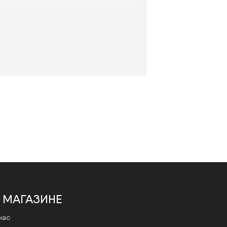
Оптика Монокль имеет 2
лицензированных медицинских
кабинета, где работают врачи-
офтальмологи с медицинским
 МАГАЗИНЕ
образованием.
Запись на проверку зрения по
нас
ссылке.