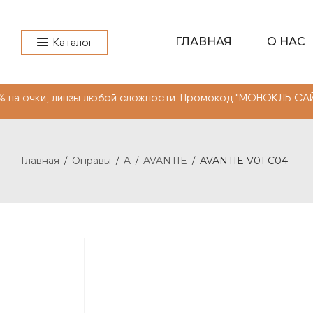
ГЛАВНАЯ
О НАС
Каталог
зы любой сложности. Промокод "МОНОКЛЬ САЙТ"" -10% на
Главная
Оправы
A
AVANTIE
AVANTIE V01 C04
/
/
/
/