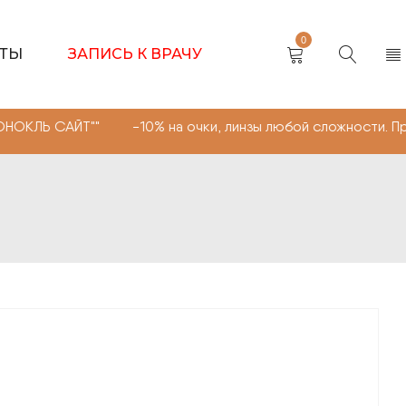
0
КТЫ
ЗАПИСЬ К ВРАЧУ
Т"" -10% на очки, линзы любой сложности. Промокод "М