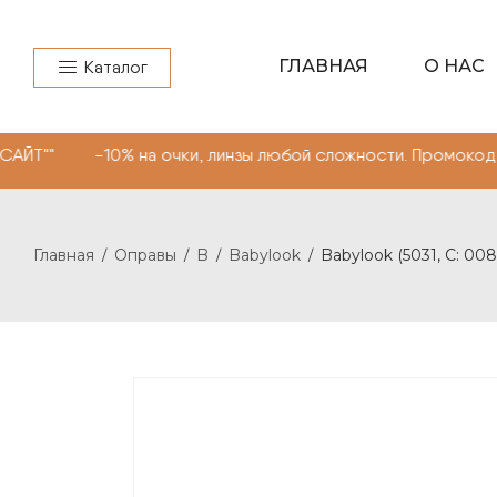
ГЛАВНАЯ
О НАС
Каталог
 на очки, линзы любой сложности. Промокод "МОНОКЛЬ С
Главная
Оправы
B
Babylook
Babylook (5031, С: 008
/
/
/
/