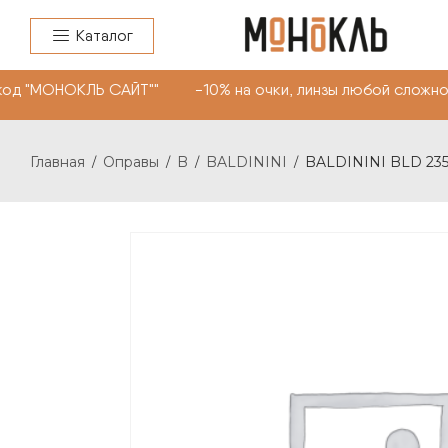
Каталог
од "МОНОКЛЬ САЙТ"" -10% на очки, линзы любой сложнос
Главная
Оправы
B
BALDININI
BALDININI BLD 235
/
/
/
/