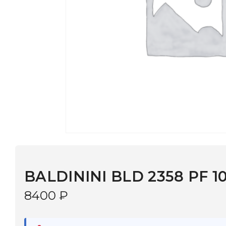
BALDININI BLD 2358 PF 101
8400
₽
В наличии
в 9 салонах Иркутска и Шелехова |
Дост
МОНОКЛЬ САЙТ
3–5 дней |
Промокод
— скидка 10%