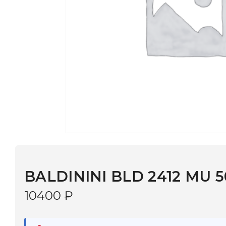
BALDININI BLD 2412 MU 504
10400
₽
В наличии
в 9 салонах Иркутска и Шелехова |
Дост
МОНОКЛЬ САЙТ
3–5 дней |
Промокод
— скидка 10%