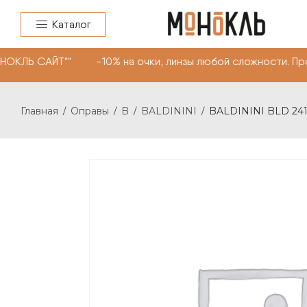
Каталог
НОКЛЬ САЙТ"" -10% на очки, линзы любой сложности. Пр
Главная
Оправы
B
BALDININI
BALDININI BLD 24
/
/
/
/