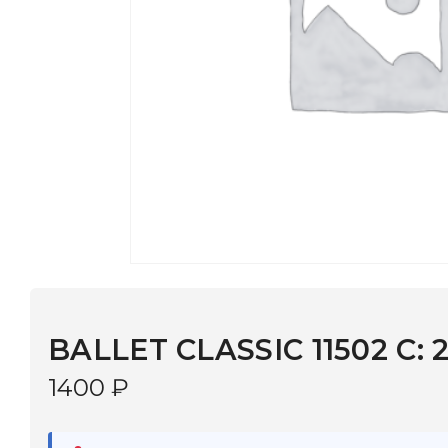
BALLET CLASSIC 11502 C: 2
1400
₽
В наличии
в 9 салонах Иркутска и Шелехова |
Дост
МОНОКЛЬ САЙТ
3–5 дней |
Промокод
— скидка 10%