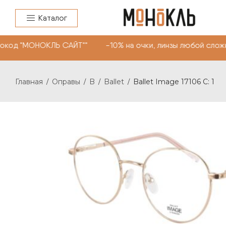
Каталог
окод "МОНОКЛЬ САЙТ"" -10% на очки, линзы любой сложн
Главная
Оправы
B
Ballet
Ballet Image 17106 C: 1
/
/
/
/