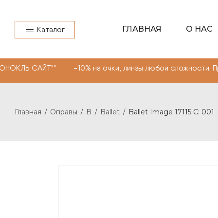
ГЛАВНАЯ
О НАС
Каталог
ЙТ"" -10% на очки, линзы любой сложности. Промокод "
Главная
Оправы
B
Ballet
Ballet Image 17115 C: 001
/
/
/
/