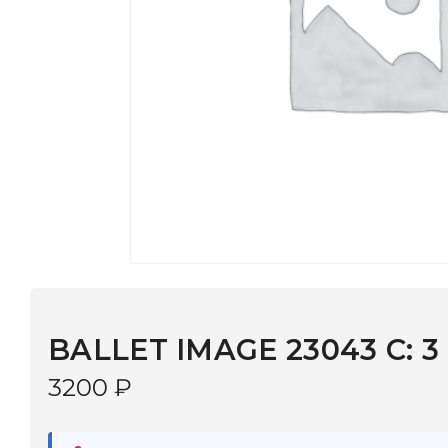
BALLET IMAGE 23043 C: 3
3200
₽
В наличии
в 9 салонах Иркутска и Шелехова |
Дост
МОНОКЛЬ САЙТ
3–5 дней |
Промокод
— скидка 10%