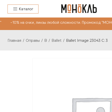
Каталог
" -10% на очки, линзы любой сложности. Промокод "МОН
Главная
Оправы
B
Ballet
Ballet Image 23043 C: 3
/
/
/
/