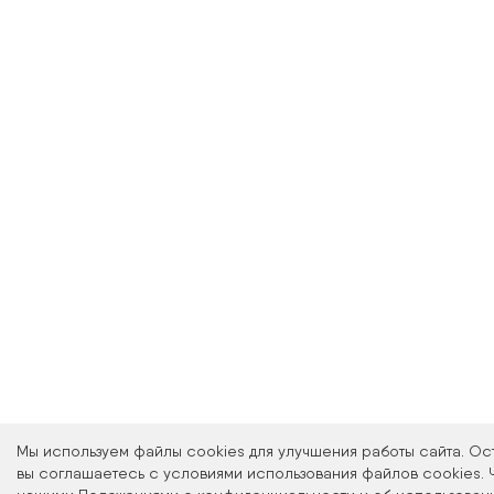
Оптика Мон
лицензированн
кабинета, где 
офтальмологи
образо
Запись на про
Мы используем файлы cookies для улучшения работы сайта. Ос
ссы
вы соглашаетесь с условиями использования файлов cookies. 