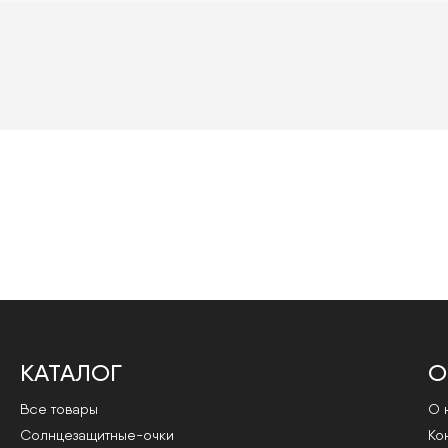
КАТАЛОГ
О
Все товары
О 
Cолнцезащитные-очки
Ко