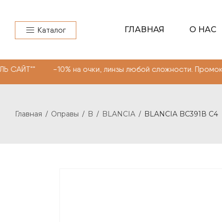
ГЛАВНАЯ
О НАС
Каталог
10% на очки, линзы любой сложности. Промокод "МОНОК
Главная
Оправы
B
BLANCIA
BLANCIA BC391В C4
/
/
/
/