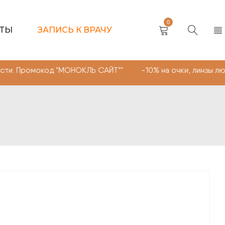
0
КТЫ
ЗАПИСЬ К ВРАЧУ
код "МОНОКЛЬ САЙТ"" -10% на очки, линзы любой сложно