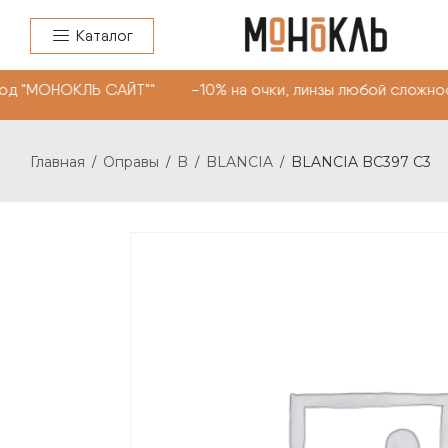
Каталог
од "МОНОКЛЬ САЙТ"" -10% на очки, линзы любой сложнос
Главная
Оправы
B
BLANCIA
BLANCIA BC397 C3
/
/
/
/