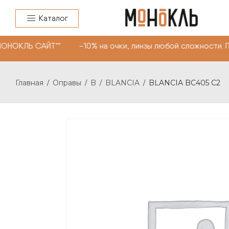
Каталог
МОНОКЛЬ САЙТ"" -10% на очки, линзы любой сложности. 
Главная
Оправы
B
BLANCIA
BLANCIA BC405 C2
/
/
/
/