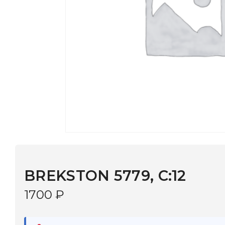
BREKSTON 5779, C:12
1700
₽
В наличии
в 9 салонах Иркутска и Шелехова |
Дост
МОНОКЛЬ САЙТ
3–5 дней |
Промокод
— скидка 10%