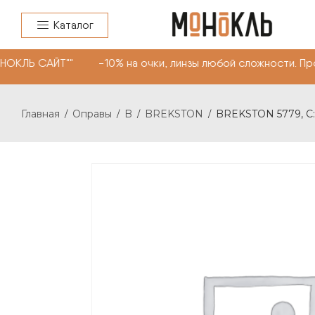
Каталог
НОКЛЬ САЙТ"" -10% на очки, линзы любой сложности. Пр
Главная
Оправы
B
BREKSTON
BREKSTON 5779, C:
/
/
/
/