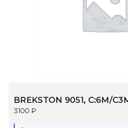
BREKSTON 9051, C:6М/C3М
3100
₽
В наличии
в 9 салонах Иркутска и Шелехова |
Дост
МОНОКЛЬ САЙТ
3–5 дней |
Промокод
— скидка 10%