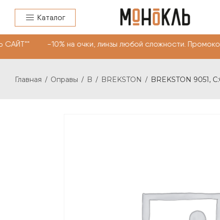
Каталог
 САЙТ"" -10% на очки, линзы любой сложности. Промоко
Главная
Оправы
B
BREKSTON
BREKSTON 9051, C:
/
/
/
/