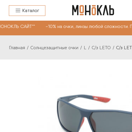
Каталог
ОНОКЛЬ САЙТ"" -10% на очки, линзы любой сложности. П
Главная
Солнцезащитные очки
L
C/з LETO
C/з LET
/
/
/
/