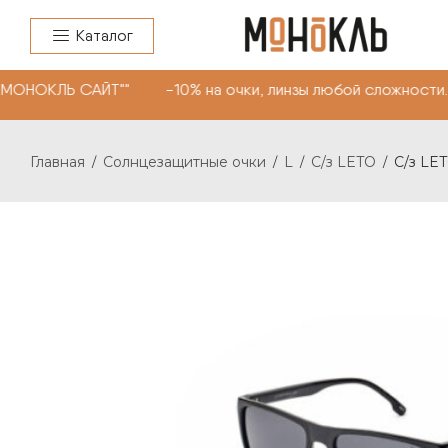
Каталог
"МОНОКЛЬ САЙТ"" -10% на очки, линзы любой сложности.
Главная
Солнцезащитные очки
L
C/з LETO
C/з LET
/
/
/
/