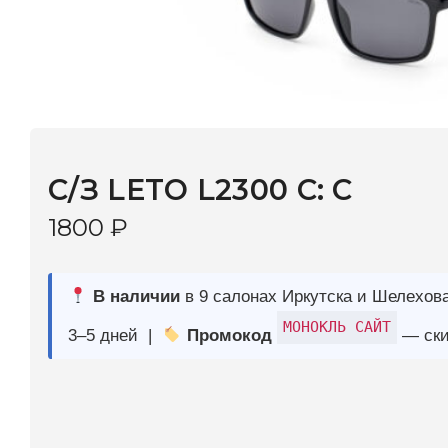
C/З LETO L2300 C: C
1800
₽
В наличии
в 9 салонах Иркутска и Шелехова |
Дост
МОНОКЛЬ САЙТ
3–5 дней |
Промокод
— скидка 10%