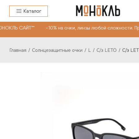
Каталог
НОКЛЬ САЙТ"" -10% на очки, линзы любой сложности. П
Главная
Солнцезащитные очки
L
C/з LETO
C/з LET
/
/
/
/