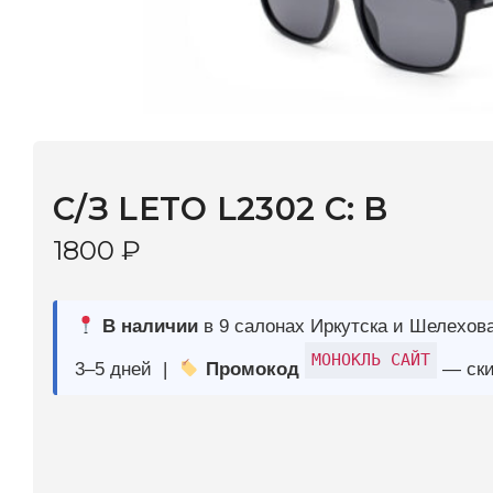
C/З LETO L2302 C: B
1800
₽
В наличии
в 9 салонах Иркутска и Шелехова |
Дост
МОНОКЛЬ САЙТ
3–5 дней |
Промокод
— скидка 10%