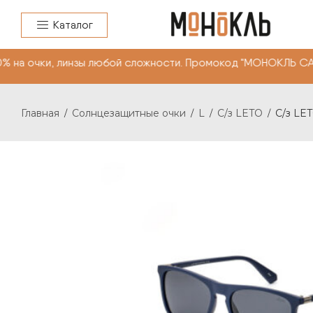
Каталог
очки, линзы любой сложности. Промокод "МОНОКЛЬ САЙТ"
Главная
Солнцезащитные очки
L
C/з LETO
C/з LET
/
/
/
/