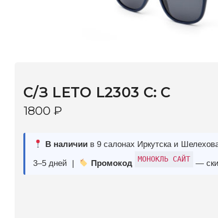
C/З LETO L2303 C: C
1800
₽
В наличии
в 9 салонах Иркутска и Шелехова |
Дост
МОНОКЛЬ САЙТ
3–5 дней |
Промокод
— скидка 10%