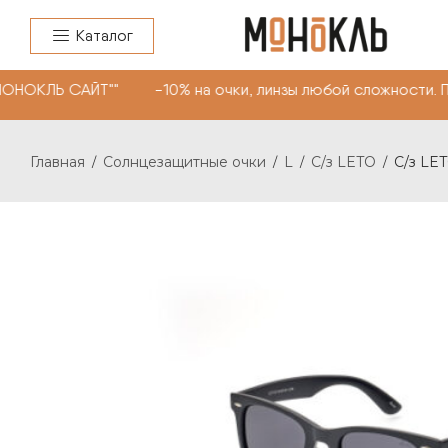
Каталог
МОНОКЛЬ САЙТ"" -10% на очки, линзы любой сложности. 
Главная
Солнцезащитные очки
L
C/з LETO
C/з LET
/
/
/
/