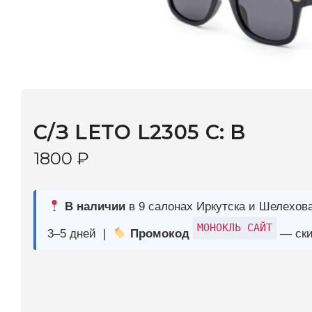
C/З LETO L2305 C: B
1800
₽
В наличии
в 9 салонах Иркутска и Шелехова |
Дост
МОНОКЛЬ САЙТ
3–5 дней |
Промокод
— скидка 10%