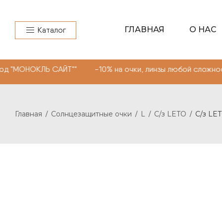
ГЛАВНАЯ
О НАС
Каталог
КЛЬ САЙТ"" -10% на очки, линзы любой сложности. Пром
Главная
Солнцезащитные очки
L
C/з LETO
C/з LET
/
/
/
/