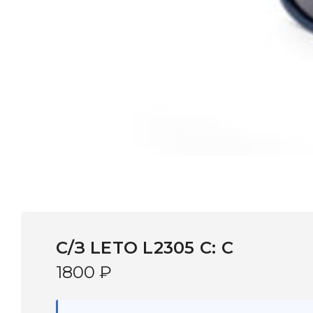
C/З LETO L2305 C: C
1800
₽