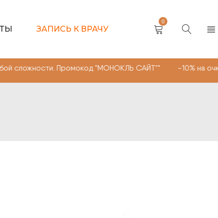
0
КТЫ
ЗАПИСЬ К ВРАЧУ
ости. Промокод "МОНОКЛЬ САЙТ"" -10% на очки, линзы 