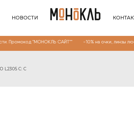
НОВОСТИ
КОНТА
окод "МОНОКЛЬ САЙТ"" -10% на очки, линзы любой сложн
O L2305 C: C