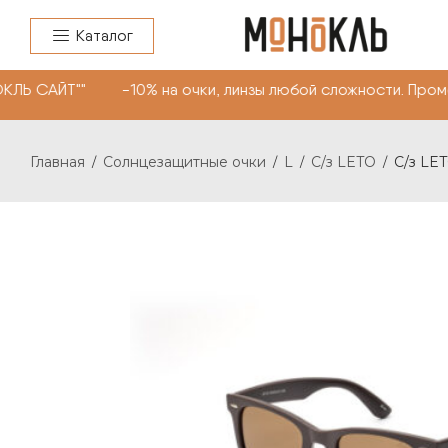
Каталог
КЛЬ САЙТ"" -10% на очки, линзы любой сложности. Пром
Главная
Солнцезащитные очки
L
C/з LETO
C/з LET
/
/
/
/