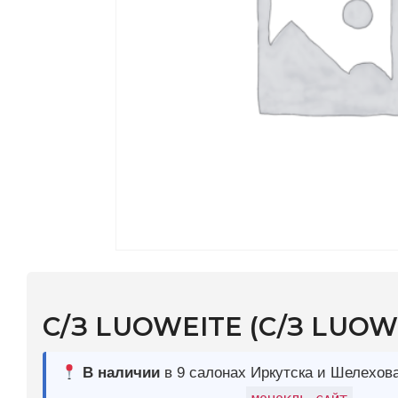
C/З LUOWEITE (C/З LUOWEITE)
В наличии
в 9 салонах Иркутска и Шелехова |
Дост
МОНОКЛЬ САЙТ
3–5 дней |
Промокод
— скидка 10%
This product is currently out of stock and unavailable.