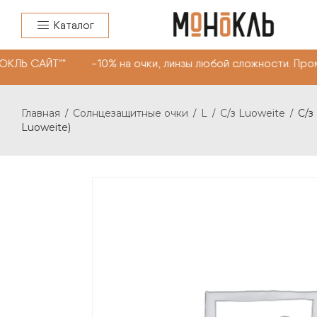
Каталог
КЛЬ САЙТ"" -10% на очки, линзы любой сложности. Пром
Главная
Солнцезащитные очки
L
C/з Luoweite
C/з
/
/
/
/
Luoweite)