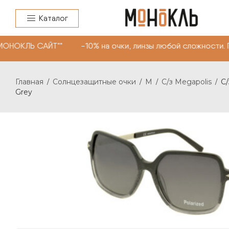
Каталог
МОНОКЛЬ САЙТ"" -10% на очки, линзы любой сложности. 
Главная
Солнцезащитные очки
M
C/з Megapolis
C/
/
/
/
/
Grey
C/З MEGAPOLIS 021 С: GREY