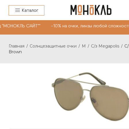
Каталог
д "МОНОКЛЬ САЙТ"" -10% на очки, линзы любой сложност
Главная
Солнцезащитные очки
M
C/з Megapolis
C/
/
/
/
/
Brown
C/З MEGAPOLIS 077 С: BROWN