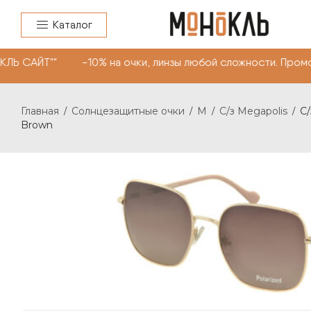
Каталог
КЛЬ САЙТ"" -10% на очки, линзы любой сложности. Пром
Главная
Солнцезащитные очки
M
C/з Megapolis
C/
/
/
/
/
Brown
C/З MEGAPOLIS 092 С: BROWN