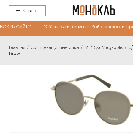
Каталог
НОКЛЬ САЙТ"" -10% на очки, линзы любой сложности. П
Главная
Солнцезащитные очки
M
C/з Megapolis
C/
/
/
/
/
Brown
C/З MEGAPOLIS 201 С: BROWN