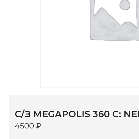
C/З MEGAPOLIS 360 С: NERO
4500
₽
В наличии
в 9 салонах Иркутска и Шелехова |
Дост
МОНОКЛЬ САЙТ
3–5 дней |
Промокод
— скидка 10%