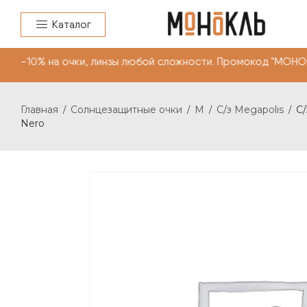
Каталог
-10% на очки, линзы любой сложности. Промокод "МОНОК
Главная
Солнцезащитные очки
M
C/з Megapolis
C/
/
/
/
/
Nero