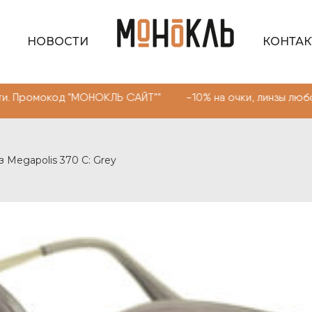
НОВОСТИ
КОНТА
окод "МОНОКЛЬ САЙТ"" -10% на очки, линзы любой сложн
з Megapolis 370 С: Grey