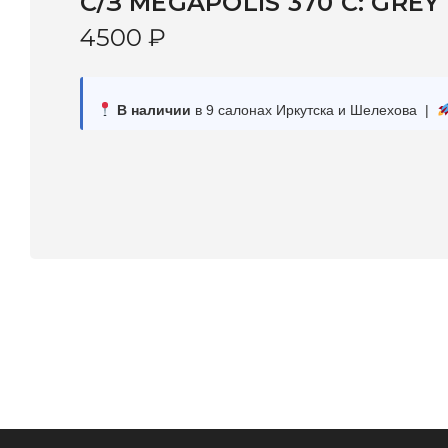
C/З MEGAPOLIS 370 С: GREY
4500
₽
В наличии
в 9 салонах Иркутска и Шелехова |