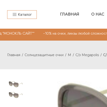
ГЛАВНАЯ
О НАС
Каталог
КЛЬ САЙТ"" -10% на очки, линзы любой сложности. Пром
Главная
Солнцезащитные очки
M
C/з Megapolis
C/
/
/
/
/