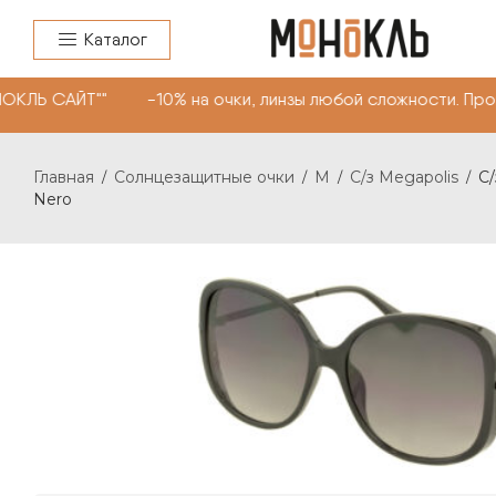
Каталог
НОКЛЬ САЙТ"" -10% на очки, линзы любой сложности. Пр
Главная
Солнцезащитные очки
M
C/з Megapolis
C/
/
/
/
/
Nero
C/З MEGAPOLIS 370 С: NERO