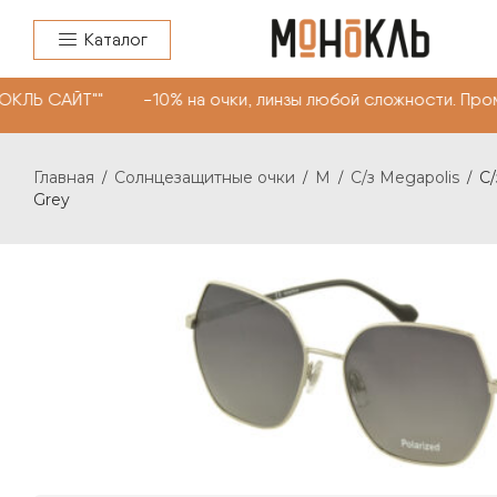
Каталог
ОКЛЬ САЙТ"" -10% на очки, линзы любой сложности. Про
Главная
Солнцезащитные очки
M
C/з Megapolis
C/
/
/
/
/
Grey
C/З MEGAPOLIS 726 С: GREY