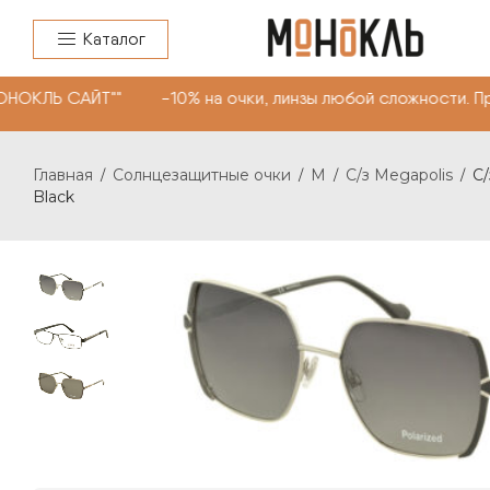
Каталог
ОНОКЛЬ САЙТ"" -10% на очки, линзы любой сложности. П
Главная
Солнцезащитные очки
M
C/з Megapolis
C/
/
/
/
/
Black
C/З MEGAPOLIS 738 С: BLACK