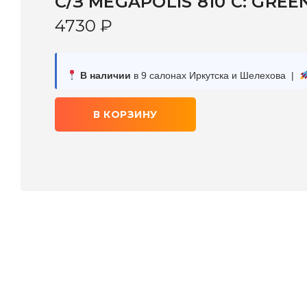
C/З MEGAPOLIS 810 С: GREE
4730
₽
В наличии
в 9 салонах Иркутска и Шелехова |
В КОРЗИНУ