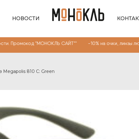
НОВОСТИ
КОНТА
ромокод "МОНОКЛЬ САЙТ"" -10% на очки, линзы любой сл
з Megapolis 810 С: Green