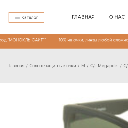
ГЛАВНАЯ
О НАС
Каталог
ОНОКЛЬ САЙТ"" -10% на очки, линзы любой сложности. П
Главная
Солнцезащитные очки
M
C/з Megapolis
C/
/
/
/
/