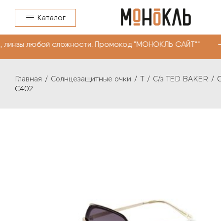
Каталог
инзы любой сложности. Промокод "МОНОКЛЬ САЙТ"" -10% 
Главная
Солнцезащитные очки
T
C/з TED BAKER
/
/
/
/
C402