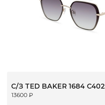
C/З TED BAKER 1684 C402
13600
₽
В наличии
в 9 салонах Иркутска и Шелехова |
Дост
МОНОКЛЬ САЙТ
3–5 дней |
Промокод
— скидка 10%