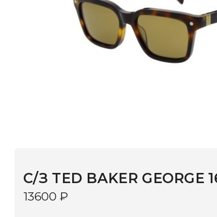
C/З TED BAKER GEORGE 1696 C1
13600
₽
В наличии
в 9 салонах Иркутска и Шелехова |
Дост
МОНОКЛЬ САЙТ
3–5 дней |
Промокод
— скидка 10%