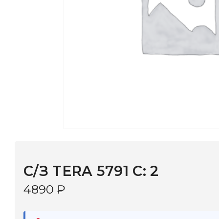
C/З TERA 5791 С: 2
4890
₽
В наличии
в 9 салонах Иркутска и Шелехова |
Дост
МОНОКЛЬ САЙТ
3–5 дней |
Промокод
— скидка 10%
В КОРЗИНУ