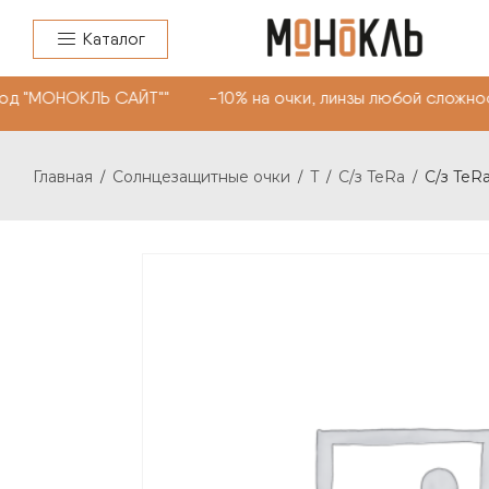
Каталог
д "МОНОКЛЬ САЙТ"" -10% на очки, линзы любой сложност
Главная
Солнцезащитные очки
T
C/з TeRa
C/з TeRa
/
/
/
/