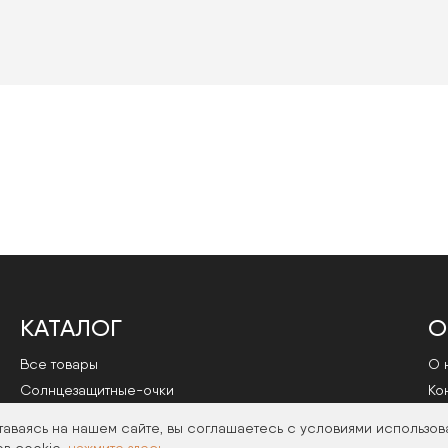
КАТАЛОГ
О
Все товары
О 
Cолнцезащитные-очки
Ко
Оправы
По
таваясь на нашем сайте, вы соглашаетесь с условиями использов