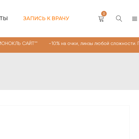
0
КТЫ
ЗАПИСЬ К ВРАЧУ
САЙТ"" -10% на очки, линзы любой сложности. Промокод