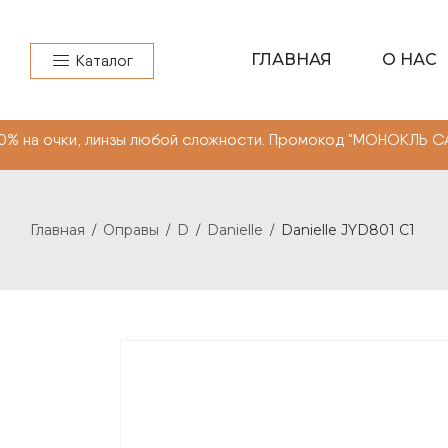
ГЛАВНАЯ
О НАС
Каталог
 линзы любой сложности. Промокод "МОНОКЛЬ САЙТ"" -10
Главная
Оправы
D
Danielle
Danielle JYD801 C1
/
/
/
/