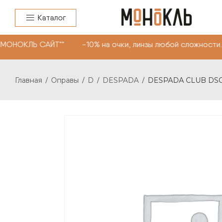
Каталог
"МОНОКЛЬ САЙТ"" -10% на очки, линзы любой сложности.
Главная
Оправы
D
DESPADA
DESPADA CLUB DSC5
/
/
/
/