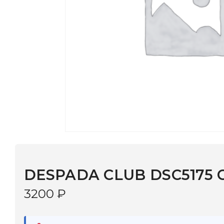
DESPADA CLUB DSC5175 С:3
3200
₽
В наличии
в 9 салонах Иркутска и Шелехова |
Дост
МОНОКЛЬ САЙТ
3–5 дней |
Промокод
— скидка 10%