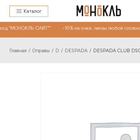
Каталог
код "МОНОКЛЬ САЙТ"" -10% на очки, линзы любой сложно
Главная
Оправы
D
DESPADA
DESPADA CLUB DSC5
/
/
/
/