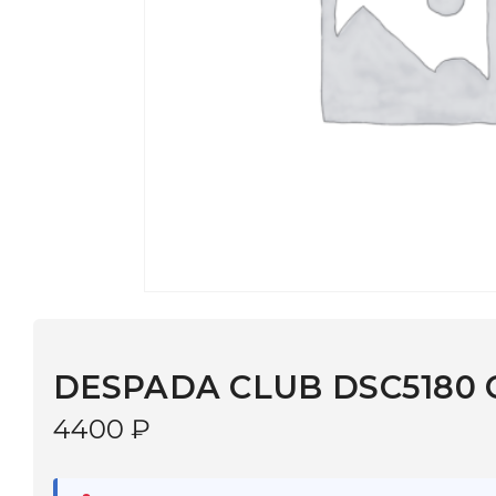
DESPADA CLUB DSC5180 С:1
4400
₽
В наличии
в 9 салонах Иркутска и Шелехова |
Дост
МОНОКЛЬ САЙТ
3–5 дней |
Промокод
— скидка 10%